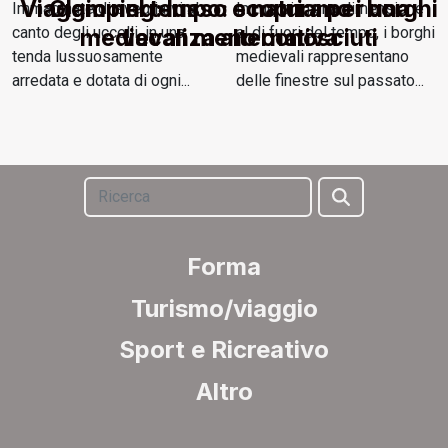
Viaggio nel tempo: scopriamo i borghi
Glamping: lusso e natura per una
Immaginate di svegliarvi al
Immersi in una dimensione
canto degli uccelli, in una
al di fuori del tempo, i borghi
medievali meno conosciuti
vacanza alternativa
tenda lussuosamente
medievali rappresentano
arredata e dotata di ogni...
delle finestre sul passato...
Forma
Turismo/viaggio
Sport e Ricreativo
Altro