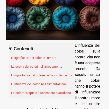
L'influenza dei
Contenuti
colori sulla
nostra vita non
Il significato dei colori e l'umore
è una scoperta
La scelta dei colori nell'arredamento
recente. Da
secoli, si sa
L'importanza del colore nell'abbigliamento
che i colori
L'influenza dei colori nell'alimentazione
hanno il potere
di influenzare
La coloroterapia e il benessere quotidiano
il nostro umore
e le nostre