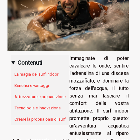
Immaginate di poter
Contenuti
cavalcare le onde, sentire
l'adrenalina di una discesa
La magia del surf indoor
mozzafiato, e dominare la
Benefici e vantaggi
forza dell'acqua, il tutto
senza mai lasciare il
Attrezzature e preparazione
comfort della vostra
Tecnologia e innovazione
abitazione. Il surf indoor
promette proprio questo:
Creare la propria oasi di surf
un'avventura acquatica
entusiasmante al riparo