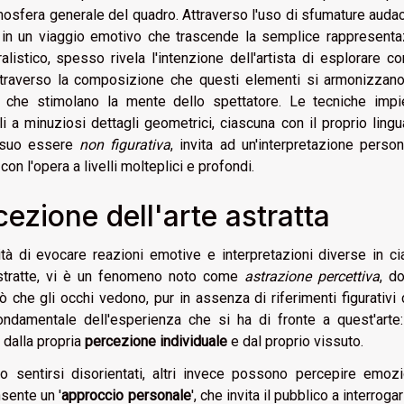
mosfera generale del quadro. Attraverso l'uso di sfumature audac
ore in un viaggio emotivo che trascende la semplice rappresent
alistico, spesso rivela l'intenzione dell'artista di esplorare co
ttraverso la composizione che questi elementi si armonizzano
e che stimolano la mente dello spettatore. Le tecniche impi
 a minuziosi dettagli geometrici, ciascuna con il proprio ling
l suo essere
non figurativa
, invita ad un'interpretazione perso
on l'opera a livelli molteplici e profondi.
cezione dell'arte astratta
ità di evocare reazioni emotive e interpretazioni diverse in c
 astratte, vi è un fenomeno noto come
astrazione percettiva
, d
che gli occhi vedono, pur in assenza di riferimenti figurativi c
ndamentale dell'esperienza che si ha di fronte a quest'arte:
 dalla propria
percezione individuale
e dal proprio vissuto.
no sentirsi disorientati, altri invece possono percepire emoz
nsente un '
approccio personale
', che invita il pubblico a interrogar