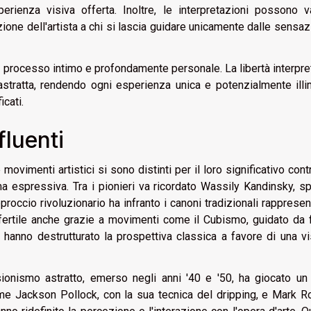
perienza visiva offerta. Inoltre, le interpretazioni possono v
zione dell'artista a chi si lascia guidare unicamente dalle sensaz
un processo intimo e profondamente personale. La libertà interpre
e astratta, rendendo ogni esperienza unica e potenzialmente illi
icati.
fluenti
 movimenti artistici si sono distinti per il loro significativo cont
ma espressiva. Tra i pionieri va ricordato Wassily Kandinsky, 
pproccio rivoluzionario ha infranto i canoni tradizionali rappresent
no fertile anche grazie a movimenti come il Cubismo, guidato da 
nno destrutturato la prospettiva classica a favore di una vi
onismo astratto, emerso negli anni '40 e '50, ha giocato un 
come Jackson Pollock, con la sua tecnica del dripping, e Mark R