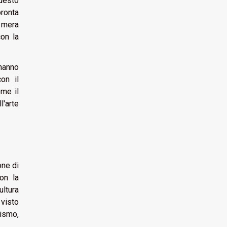
Questo
ronta
 mera
con la
 hanno
on il
ome il
l'arte
one di
on la
ultura
 visto
nismo,