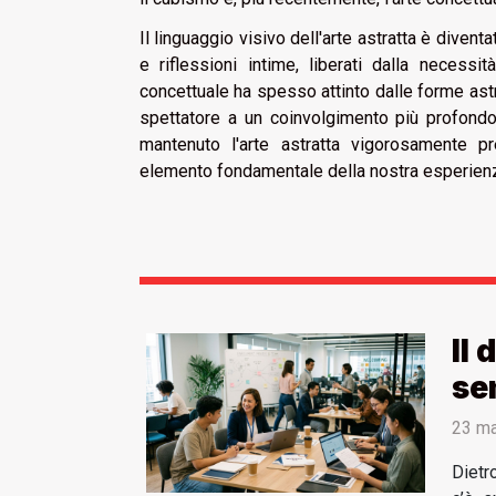
Il linguaggio visivo dell'arte astratta è diven
e riflessioni intime, liberati dalla necessi
concettuale ha spesso attinto dalle forme astr
spettatore a un coinvolgimento più profond
mantenuto l'arte astratta vigorosamente p
elemento fondamentale della nostra esperienz
Il 
se
23 ma
Dietr