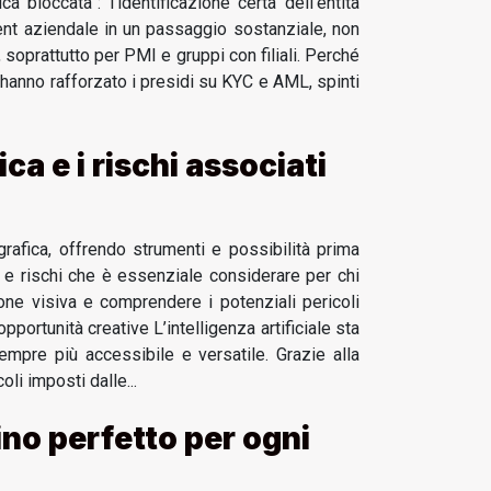
a bloccata”: l’identificazione certa dell’entità
lment aziendale in un passaggio sostanziale, non
ù, soprattutto per PMI e gruppi con filiali. Perché
to hanno rafforzato i presidi su KYC e AML, spinti
ica e i rischi associati
 grafica, offrendo strumenti e possibilità prima
 e rischi che è essenziale considerare per chi
one visiva e comprendere i potenziali pericoli
ortunità creative L’intelligenza artificiale sta
sempre più accessibile e versatile. Grazie alla
li imposti dalle...
ino perfetto per ogni