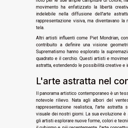
noto per le sue ampie campiture di colore, han
movimento ha enfatizzato la libertà creativ
indelebile nella diffusione dell'arte astra
rappresentazione visiva, ma diventavano la m
tela.
Altri artisti influenti come Piet Mondrian, c
contribuito a definire una visione geometr
Suprematismo hanno esplorato la supremazia d
quadrato e il cerchio. Questi artisti e moviment
astratta, estendendo le possibilità creative e 
L'arte astratta nel 
Il panorama artistico contemporaneo è un tessu
notevole rilievo. Nata agli albori del ven
rappresentazione realistica, l'arte astratt
visuale dei nostri giorni. La sua evoluzione è 
gli artisti esplorare nuove forme, colori e te
il cubismo e, più recentemente, l'arte concettu