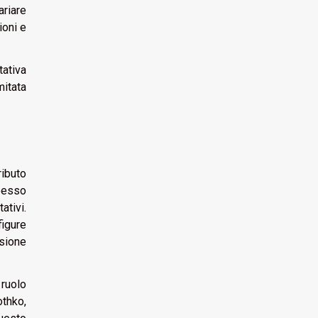
ariare
ioni e
tativa
mitata
ributo
spesso
ativi.
figure
sione
ruolo
othko,