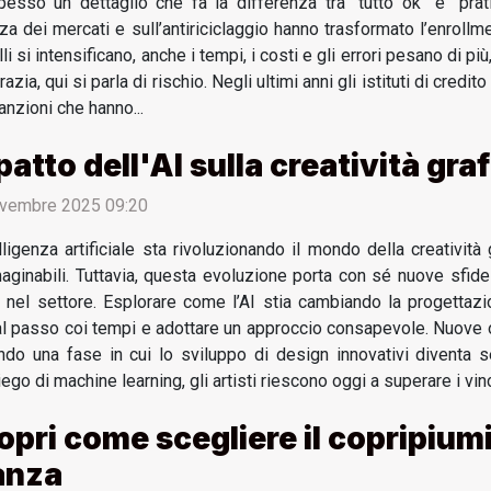
pesso un dettaglio che fa la differenza tra “tutto ok” e “pratic
enza dei mercati e sull’antiriciclaggio hanno trasformato l’enrol
i si intensificano, anche i tempi, i costi e gli errori pesano di pi
ia, qui si parla di rischio. Negli ultimi anni gli istituti di credi
anzioni che hanno...
atto dell'AI sulla creatività graf
vembre 2025 09:20
elligenza artificiale sta rivoluzionando il mondo della creatività
aginabili. Tuttavia, questa evoluzione porta con sé nuove sfide
 nel settore. Esplorare come l’AI stia cambiando la progettazi
al passo coi tempi e adottare un approccio consapevole. Nuove opp
rando una fase in cui lo sviluppo di design innovativi diventa 
o di machine learning, gli artisti riescono oggi a superare i vinco
opri come scegliere il copripium
anza