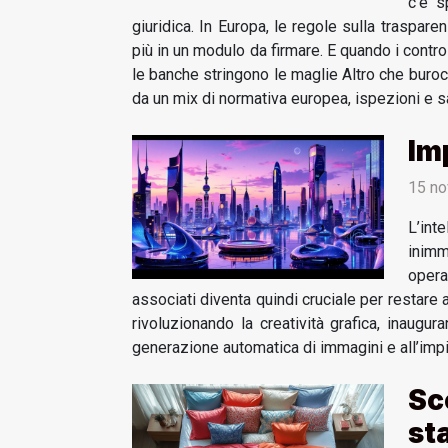
c’è s
giuridica. In Europa, le regole sulla traspar
più in un modulo da firmare. E quando i controll
le banche stringono le maglie Altro che burocraz
da un mix di normativa europea, ispezioni e s
Imp
15 no
L’int
inimm
opera
associati diventa quindi cruciale per restare 
rivoluzionando la creatività grafica, inaugu
generazione automatica di immagini e all’impieg
Sc
st