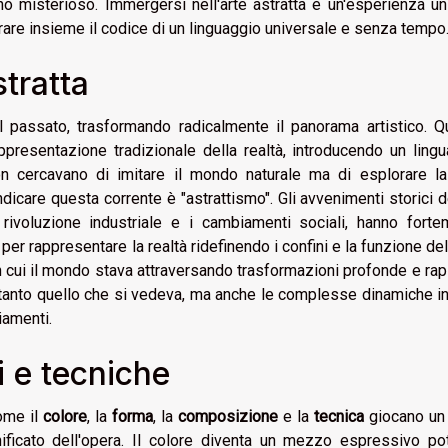
ino misterioso. Immergersi nell'arte astratta è un'esperienza un
rare insieme il codice di un linguaggio universale e senza tempo
stratta
il passato, trasformando radicalmente il panorama artistico. 
presentazione tradizionale della realtà, introducendo un ling
on cercavano di imitare il mondo naturale ma di esplorare la
ndicare questa corrente è "astrattismo". Gli avvenimenti storici 
rivoluzione industriale e i cambiamenti sociali, hanno forte
per rappresentare la realtà ridefinendo i confini e la funzione dell
 in cui il mondo stava attraversando trasformazioni profonde e rap
ltanto quello che si vedeva, ma anche le complesse dinamiche i
iamenti.
i e tecniche
me il
colore
, la
forma
, la
composizione
e la
tecnica
giocano un 
gnificato dell'opera. Il colore diventa un mezzo espressivo po