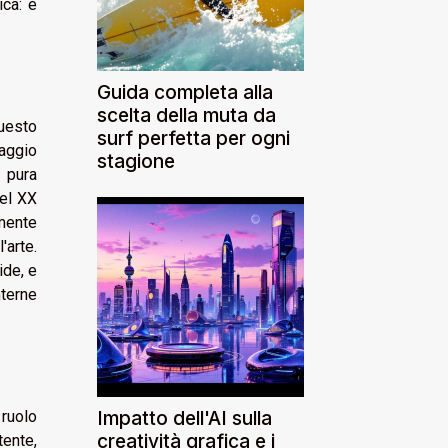
ica: è
.
Guida completa alla
scelta della muta da
Questo
surf perfetta per ogni
uaggio
stagione
 pura
del XX
mente
'arte.
ide, e
nterne
Impatto dell'AI sulla
ruolo
creatività grafica e i
tente,