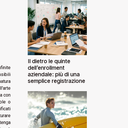
Il dietro le quinte
dell’enrollment
inite
aziendale: più di una
sibili
semplice registrazione
natura
l'arte
ca con
ole o
ficati
turare
ntenga