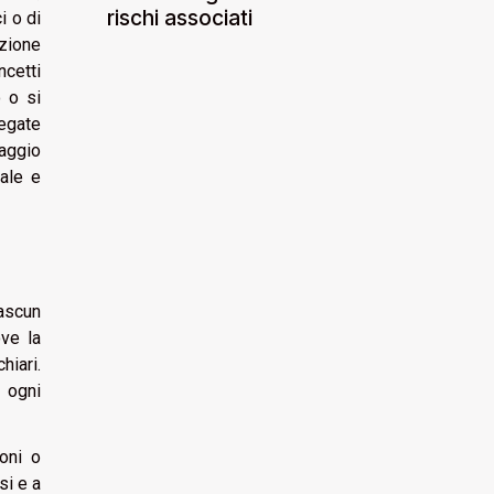
rischi associati
i o di
azione
ncetti
 o si
egate
uaggio
nale e
iascun
ove la
hiari.
 ogni
ioni o
si e a