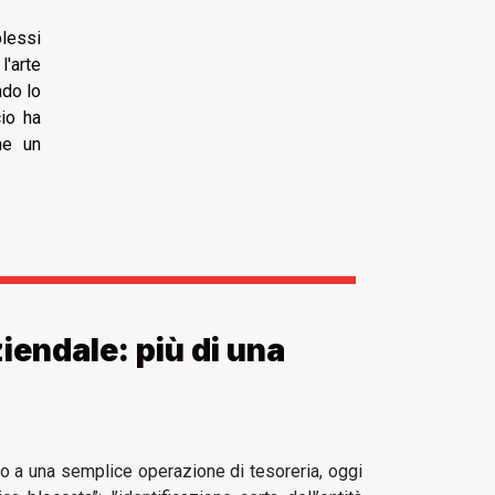
plessi
l'arte
ndo lo
io ha
me un
ziendale: più di una
 o a una semplice operazione di tesoreria, oggi