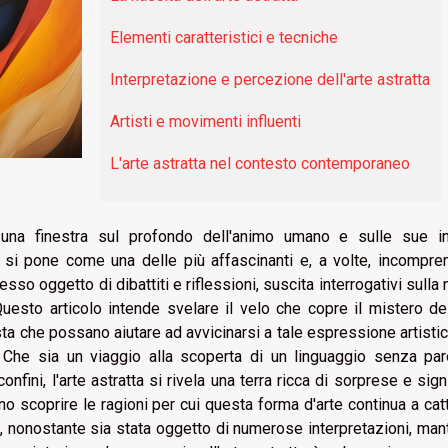
Elementi caratteristici e tecniche
Interpretazione e percezione dell'arte astratta
Artisti e movimenti influenti
L'arte astratta nel contesto contemporaneo
 una finestra sul profondo dell'animo umano e sulle sue inf
tta si pone come una delle più affascinanti e, a volte, incompren
so oggetto di dibattiti e riflessioni, suscita interrogativi sulla 
Questo articolo intende svelare il velo che copre il mistero del
vista che possano aiutare ad avvicinarsi a tale espressione artisti
he sia un viaggio alla scoperta di un linguaggio senza par
fini, l'arte astratta si rivela una terra ricca di sorprese e signi
no scoprire le ragioni per cui questa forma d'arte continua a cat
hé, nonostante sia stata oggetto di numerose interpretazioni, ma