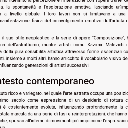
no ridefinito la percezione e l'interazione con l'opera d'arte. 
a, la spontaneità e l'esplorazione emotiva, lasciando un'imp
tta a livello globale. I loro lavori non si limitavano a una
anifestazione fisica del coinvolgimento emotivo dell'artista 
on il suo stile neoplastico e la serie di opere "Composizione",
ica dell'astrattismo, mentre artisti come Kazimir Malevich c
ella pura sensibilità artistica attraverso forme essenziali c
i, insieme a molti altri, hanno arricchito il vocabolario visivo del
influenzando generazioni di artisti successivi.
contesto contemporaneo
to ricco e variegato, nel quale l'arte astratta occupa una posizi
tesimo secolo come espressione di un desiderio di rottura c
a si è costantemente evoluta, influenzando profondamente la c
stata marcata da una serie di fasi e reinterpretazioni, che hanno
cniche, spesso all'interno di movimenti più ampi come l'espressio
ale.